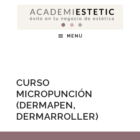
Saltar
Saltar
al
al
contenido
pie
principal
de
MENU
página
CURSO
MICROPUNCIÓN
(DERMAPEN,
DERMARROLLER)