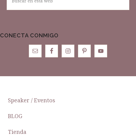
en
esta
web
CONECTA CONMIGO
FOOTER
Speaker / Eventos
BLOG
Tienda