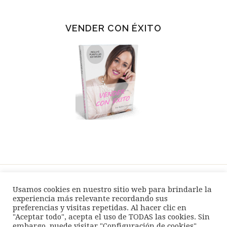
VENDER CON ÉXITO
Usamos cookies en nuestro sitio web para brindarle la
SPEAKER / EVENTOS
BLOG
TIENDA
experiencia más relevante recordando sus
preferencias y visitas repetidas. Al hacer clic en
AVISO LEGAL
POLÍTICA PRIVACIDAD
"Aceptar todo", acepta el uso de TODAS las cookies. Sin
embargo, puede visitar "Configuración de cookies"