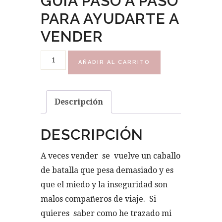
GUÍA PASO A PASO
PARA AYUDARTE A
VENDER
Vender
AÑADIR AL CARRITO
con
éxito
cantidad
Descripción
DESCRIPCIÓN
A veces vender se vuelve un caballo
de batalla que pesa demasiado y es
que el miedo y la inseguridad son
malos compañeros de viaje. Si
quieres saber como he trazado mi