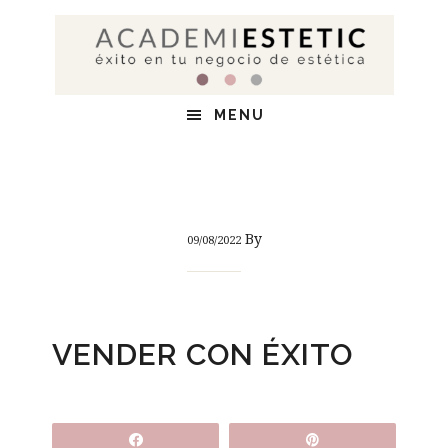
Saltar
Saltar
Saltar
al
a
al
contenido
la
pie
principal
barra
de
MENU
lateral
página
principal
By
09/08/2022
VENDER CON ÉXITO
Compartir
Pin