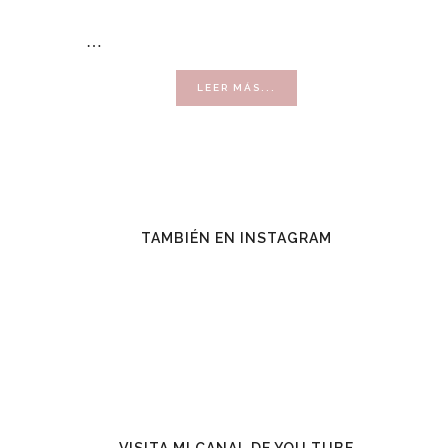
…
ACERCA
LEER MÁS...
DE
VENDER
CON
ÉXITO
TAMBIÉN EN INSTAGRAM
VISITA MI CANAL DE YOU TUBE