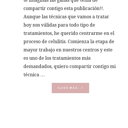
te imaginas las ganas que tenía de
compartir contigo esta publicación!!.
Aunque las técnicas que vamos a tratar
hoy son válidas para todo tipo de
tratamientos, he querido centrarme en el
proceso de celulitis. Comienza la etapa de
mayor trabajo en nuestros centros y este
es uno de los tratamientos más
demandados, quiero compartir contigo mi
técnica …
ACERCA
[LEER MÁS...]
DE
CÓMO
ELIMINAR
LA
CELULITIS
EN
5