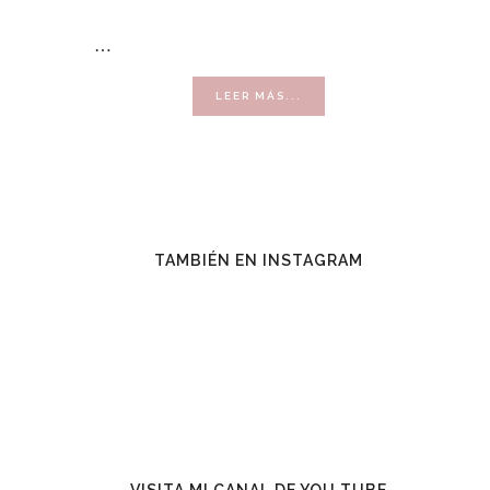
…
ACERCA
LEER MÁS...
DE
VENDER
CON
ÉXITO
TAMBIÉN EN INSTAGRAM
VISITA MI CANAL DE YOU TUBE