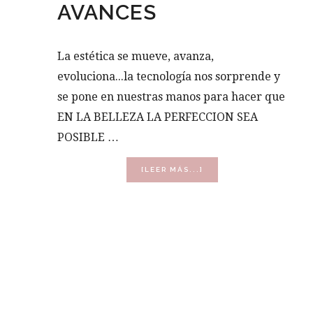
AVANCES
La estética se mueve, avanza,
evoluciona...la tecnología nos sorprende y
se pone en nuestras manos para hacer que
EN LA BELLEZA LA PERFECCION SEA
POSIBLE …
ACERCA
[LEER MÁS...]
DE
LÁSER
FRÍO,
CORPORAL
ÚLTIMOS
AVANCES