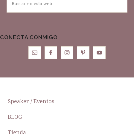
en
esta
web
CONECTA CONMIGO
FOOTER
Speaker / Eventos
BLOG
Tienda