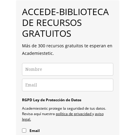
A
LATERAL
PASO
ACCEDE-BIBLIOTECA
PRINCIPAL
DE RECURSOS
GRATUITOS
Más de 300 recursos gratuitos te esperan en
Academiestetic.
RGPD Ley de Protección de Datos
Academiestetic protege la seguridad de tus datos.
Revisa aquí nuestra
política de privacidad
y
aviso
legal.
Email