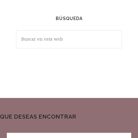
BÚSQUEDA
Buscar
en
esta
web
QUE DESEAS ENCONTRAR
Buscar