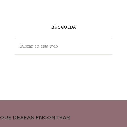
VÍDEOS
BÚSQUEDA
Buscar
en
esta
web
QUE DESEAS ENCONTRAR