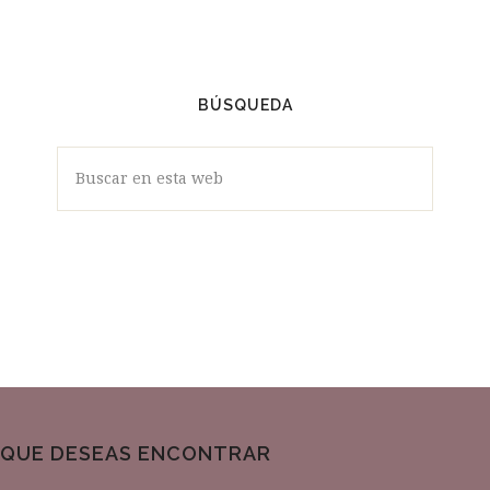
VÍDEOS
BÚSQUEDA
Buscar
en
esta
web
QUE DESEAS ENCONTRAR