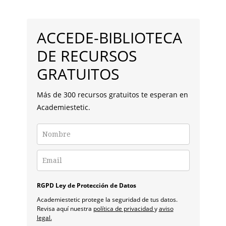
PARA
BARRA
EMPRENDER
UN
LATERAL
NEGOCIO
ACCEDE-BIBLIOTECA
CON
PRINCIPAL
EXITO
DE RECURSOS
GRATUITOS
Más de 300 recursos gratuitos te esperan en
Academiestetic.
RGPD Ley de Protección de Datos
Academiestetic protege la seguridad de tus datos.
Revisa aquí nuestra
política de privacidad
y
aviso
legal.