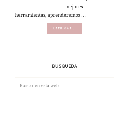
mejores
herramientas, aprenderemos …
ACERCA
LEER MÁS...
DE
VÍDEOS
BÚSQUEDA
Buscar
en
esta
web