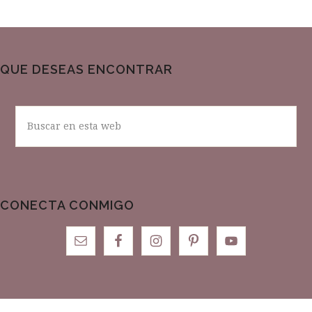
QUE DESEAS ENCONTRAR
Buscar
en
esta
web
CONECTA CONMIGO