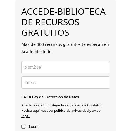
LATERAL
ACCEDE-BIBLIOTECA
PRINCIPAL
DE RECURSOS
GRATUITOS
Más de 300 recursos gratuitos te esperan en
Academiestetic.
RGPD Ley de Protección de Datos
Academiestetic protege la seguridad de tus datos.
Revisa aquí nuestra
política de privacidad
y
aviso
legal.
Email