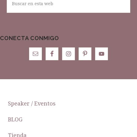
en
esta
web
CONECTA CONMIGO
FOOTER
Speaker / Eventos
BLOG
Tienda