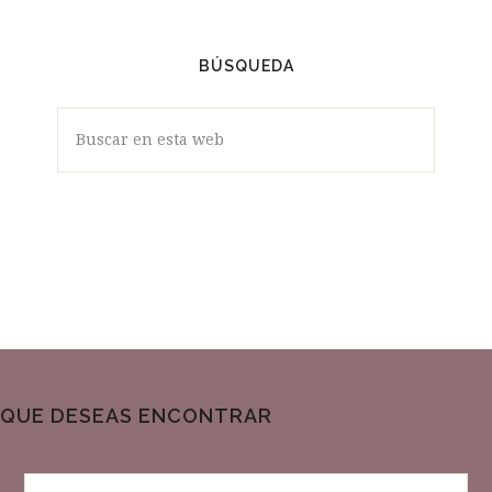
BÚSQUEDA
Buscar
en
esta
web
QUE DESEAS ENCONTRAR
Buscar