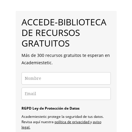
ELECTROESTÉTICA.
BARRA
LATERAL
ACCEDE-BIBLIOTECA
PRINCIPAL
DE RECURSOS
GRATUITOS
Más de 300 recursos gratuitos te esperan en
Academiestetic.
RGPD Ley de Protección de Datos
Academiestetic protege la seguridad de tus datos.
Revisa aquí nuestra
política de privacidad
y
aviso
legal.