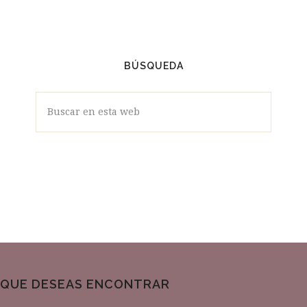
VÍDEOS
BÚSQUEDA
Buscar
en
esta
web
QUE DESEAS ENCONTRAR