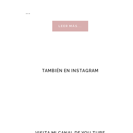
…
ACERCA
LEER MÁS...
DE
VENDER
CON
ÉXITO
TAMBIÉN EN INSTAGRAM
VISITA MI CANAL DE YOU TUBE