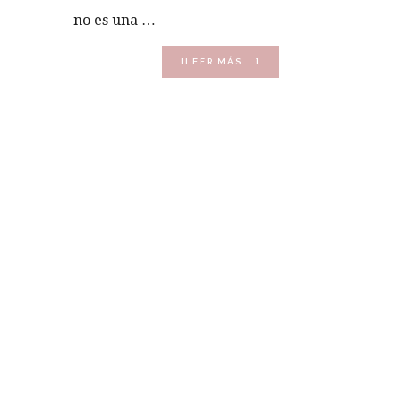
no es una …
ACERCA
[LEER MÁS...]
DE
POR
QUÉ
LA
MEDICINA
ESTÉTICA
NO
NOS
QUITA
TRABAJO
(Y
CÓMO
APROVECHARLA
A
NUESTRO
FAVOR)