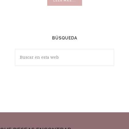
ACERCA
LEER MÁS...
DE
VÍDEOS
BÚSQUEDA
Buscar
en
esta
web