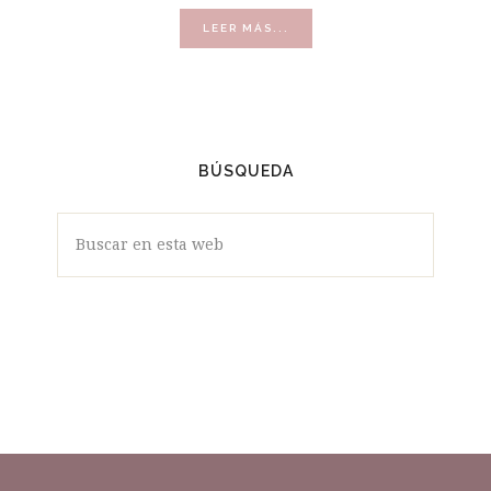
ACERCA
LEER MÁS...
DE
VÍDEOS
BÚSQUEDA
Buscar
en
esta
web