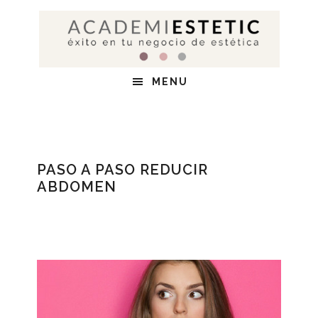
Saltar
Saltar
Saltar
al
a
al
contenido
la
pie
principal
barra
de
MENU
lateral
página
principal
PASO A PASO REDUCIR
ABDOMEN