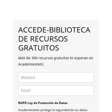
DECORACIÓN
PROFESIONAL
Y
BARRA
DIFERENTE
PARA
LATERAL
TU
ACCEDE-BIBLIOTECA
CENTRO
PRINCIPAL
DE
DE RECURSOS
ESTÉTICA
GRATUITOS
Más de 300 recursos gratuitos te esperan en
Academiestetic.
RGPD Ley de Protección de Datos
Academiestetic protege la seguridad de tus datos.