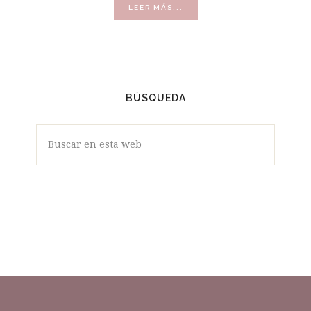
ACERCA
LEER MÁS...
DE
VÍDEOS
BÚSQUEDA
Buscar
en
esta
web