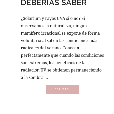
DEBERÍAS SABER
¿Solarium y rayos UVA si o no? Si
observamos la naturaleza, ningún
mamífero irracional se expone de forma
voluntaria al sol en las condiciones más
radicales del verano. Conocen
perfectamente que cuando las condiciones
son extremas, los beneficios de la
radiación UV se obtienen permaneciendo
a la sombra. …
ACERCA
[LEER MÁS...]
DE
SOLARIUM
Y
RAYOS
UVA