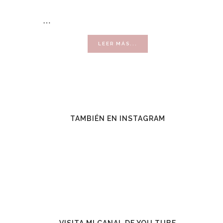
…
ACERCA
LEER MÁS...
DE
VENDER
CON
ÉXITO
TAMBIÉN EN INSTAGRAM
VISITA MI CANAL DE YOU TUBE