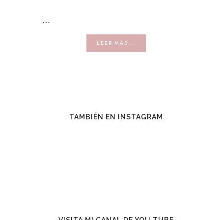
…
ACERCA
LEER MÁS...
DE
VENDER
CON
ÉXITO
TAMBIÉN EN INSTAGRAM
VISITA MI CANAL DE YOU TUBE