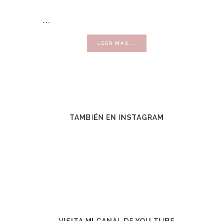
…
ACERCA
LEER MÁS...
DE
VENDER
CON
ÉXITO
TAMBIÉN EN INSTAGRAM
VISITA MI CANAL DE YOU TUBE