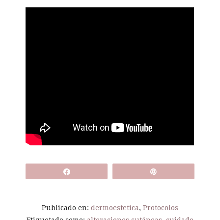
Compartir
Pin
Publicado en:
dermoestetica
,
Protocolos
Etiquetado como:
alteraciones cutáneas
,
cuidado