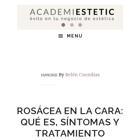
Saltar
Saltar
Saltar
al
a
al
contenido
la
pie
principal
barra
de
MENU
lateral
página
principal
By
Belén Cuendias
10/09/2025
ROSÁCEA EN LA CARA:
QUÉ ES, SÍNTOMAS Y
TRATAMIENTO