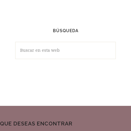
VÍDEOS
BÚSQUEDA
Buscar
en
esta
web
QUE DESEAS ENCONTRAR