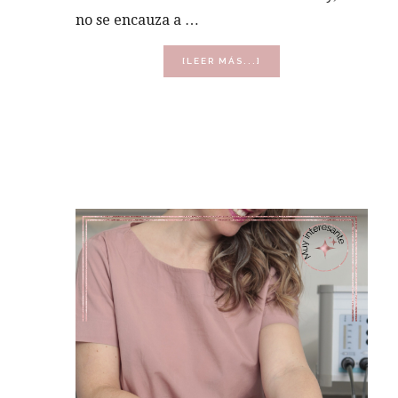
no se encauza a …
ACERCA
[LEER MÁS...]
DE
ROSÁCEA
EN
LA
CARA:
QUÉ
ES,
SÍNTOMAS
Y
TRATAMIENTO
PROFESIONAL
EN
CABINA
Y
EN
CASA