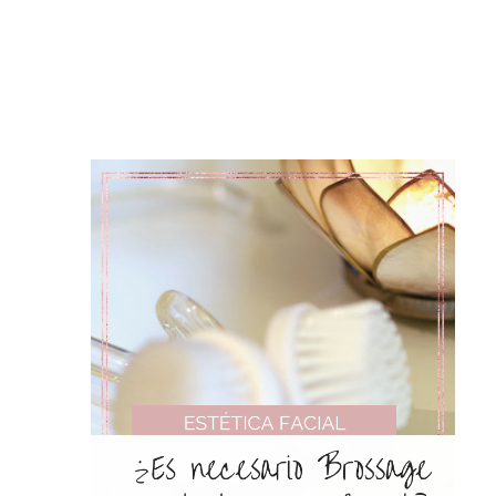
MASCARILLA
FACIAL:
EL
ORDEN
CORRECTO
EN
TU
PROTOCOLO
DE
ESTÉTICA
(ANTES
O
DESPUÉS
DEL
MASAJE)