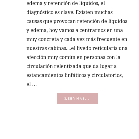
edema y retención de líquidos, el
diagnóstico es clave. Existen muchas
causas que provocan retención de líquidos
y edema, hoy vamos a centrarnos en una
muy concreta y cada vez más frecuente en
nuestras cabinas....el livedo reticularis una
afección muy común en personas con la
circulación relentizada que da lugar a
estancamientos linfáticos y circulatorios,
el …
ACERCA
[LEER MÁS...]
DE
COMO
TRATAR
RETENCIÓN
DE
LÍQUIDOS
CON