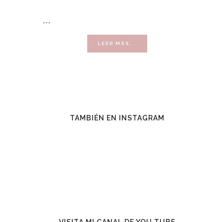
…
ACERCA
LEER MÁS...
DE
VENDER
CON
ÉXITO
TAMBIÉN EN INSTAGRAM
VISITA MI CANAL DE YOU TUBE