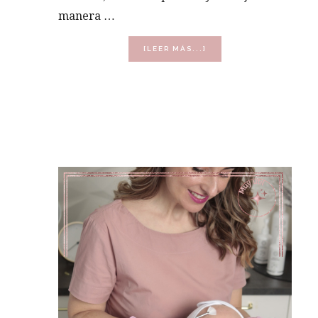
manera …
ACERCA
[LEER MÁS...]
DE
¿POR
QUÉ
EXISTE
LA
PIEL?
LA
FUNCIÓN
BIOLÓGICA
QUE
SOSTIENE
EL
DIAGNÓSTICO
ESTÉTICO