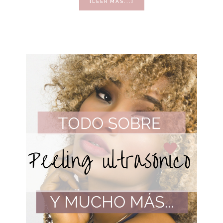
ACERCA
[LEER MÁS...]
DE
RADIOFRECUENCIA
MONOPOLAR,
BIPOLAR
Y
FRACCIONADA
¿TIENES
DUDAS?