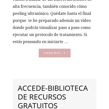
alta frecuencia, también conocido cómo
peeling ultrasónico. Quédate hasta el final
porque te he preparado además un vídeo
donde podrás visualizar paso a paso como
ejecutar un protocolo de tratamiento. Si
estás pensando en iniciarte …
ACERCA
[LEER MÁS...]
DE
LO
QUE
DEBERÍAS
BARRA
SABER
ANTES
LATERAL
DE
ACCEDE-BIBLIOTECA
COMPRAR
PRINCIPAL
UNA
DE RECURSOS
ESPÁTULA
O
GRATUITOS
PEELING