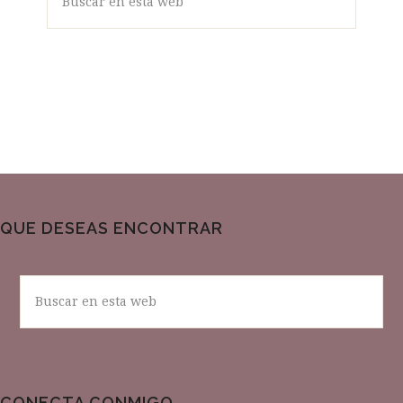
en
esta
web
QUE DESEAS ENCONTRAR
Buscar
en
esta
web
CONECTA CONMIGO