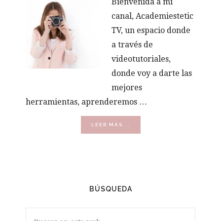
Bienvenida a mi
canal, Academiestetic
TV, un espacio donde
a través de
videotutoriales,
donde voy a darte las
mejores
herramientas, aprenderemos …
ACERCA
LEER MÁS...
DE
VÍDEOS
BÚSQUEDA
Buscar