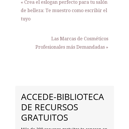
Entrada
« Crea el eslogan perfecto para tu salón
anterior:
de belleza: Te muestro como escribir el
tuyo
Siguiente
Las Marcas de Cosméticos
entrada:
Profesionales más Demandadas »
BARRA
LATERAL
ACCEDE-BIBLIOTECA
PRINCIPAL
DE RECURSOS
GRATUITOS