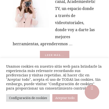
canal, Academiestetic
TV, un espacio donde
a través de
videotutoriales,
donde voy a darte las
mejores
herramientas, aprenderemos …
ACERCA
LEER MÁS...
DE
VÍDEOS
Usamos cookies en nuestro sitio web para brindarle la
experiencia más relevante recordando sus
preferencias y visitas repetidas. Al hacer clic en
"Aceptar todo", acepta el uso de TODAS las cookies. Sin
embargo, puede visitar "Configuración de cookies"
BÚSQUEDA
para proporcionar un consentimiento controlado..
Configuración de cookies
Aceptar todo
Buscar
en