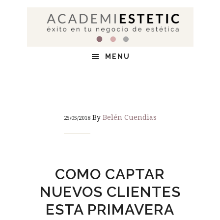
Saltar
Saltar
Saltar
al
a
al
contenido
la
pie
principal
barra
de
MENU
lateral
página
principal
By
Belén Cuendias
25/05/2018
COMO CAPTAR
NUEVOS CLIENTES
ESTA PRIMAVERA