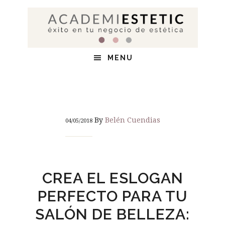
Saltar
Saltar
Saltar
al
a
al
contenido
la
pie
principal
barra
de
MENU
lateral
página
principal
By
Belén Cuendias
04/05/2018
CREA EL ESLOGAN
PERFECTO PARA TU
SALÓN DE BELLEZA: