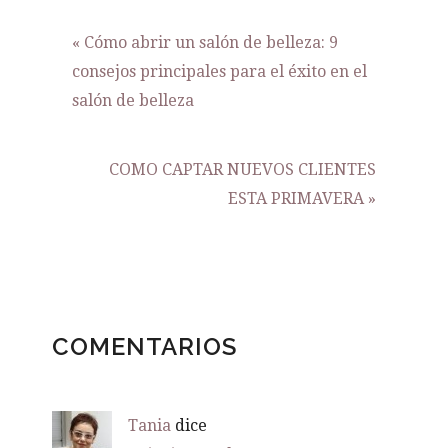
Entrada
« Cómo abrir un salón de belleza: 9
anterior:
consejos principales para el éxito en el
salón de belleza
Siguiente
COMO CAPTAR NUEVOS CLIENTES
entrada:
ESTA PRIMAVERA »
INTERACCIONES
COMENTARIOS
CON
LOS
LECTORES
Tania
dice