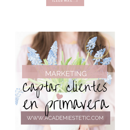
ACERCA
[LEER MÁS...]
DE
CÓMO
HAN
CREADO
ESTOS
TRES
CENTROS
DE
ESTÉTICA
UNA
MARCA
SÓLIDA
Y
CONSISTENTE.