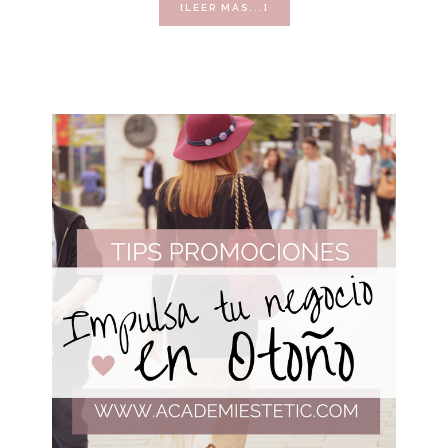
ACERCA
[LEER MÁS...]
DE
IDEAS
DE
MARKETING
PARA
NAVIDAD
EN
TU
SALÓN
DE
BELLEZA