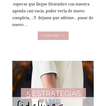
esperar que llegue Diciembre con nuestra
agenda casi vacía, poder verla de nuevo
completa, ...Y déjame que adivine... pasar de
nuevo …
ACERCA
[LEER MÁS...]
DE
TIPS
PARA
IMPULSAR
TU
CENTRO
DE
ESTÉTICA
EN
OTOÑO