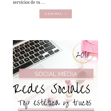
servicios de tu …
ACERCA
[LEER MÁS...]
DE
CONTENIDO
PARA
TRIUNFAR
EN
REDES
SOCIALES