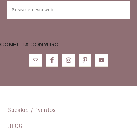
Buscar
en
esta
web
CONECTA CONMIGO
FOOTER
Speaker / Eventos
BLOG