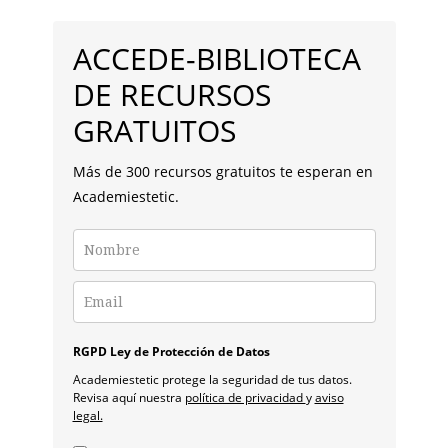
BARRA
la
LATERAL
ACCEDE-BIBLIOTECA
PRINCIPAL
DE RECURSOS
GRATUITOS
Más de 300 recursos gratuitos te esperan en
Academiestetic.
RGPD Ley de Protección de Datos
Academiestetic protege la seguridad de tus datos.
Revisa aquí nuestra
política de privacidad
y
aviso
legal.