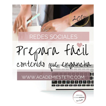
PERFECTO
PARA
TU
SALÓN
DE
BELLEZA:
TE
MUESTRO
COMO
ESCRIBIR
EL
TUYO