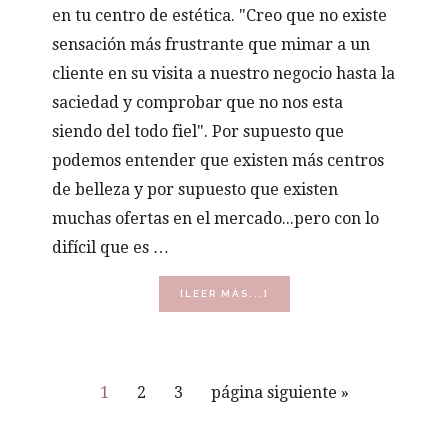
en tu centro de estética. "Creo que no existe
sensación más frustrante que mimar a un
cliente en su visita a nuestro negocio hasta la
saciedad y comprobar que no nos esta
siendo del todo fiel". Por supuesto que
podemos entender que existen más centros
de belleza y por supuesto que existen
muchas ofertas en el mercado...pero con lo
difícil que es …
ACERCA
[LEER MÁS...]
DE
5
ESTRATEGIAS
DE
ÉXITO
Página
Página
Página
Ir
1
2
3
página siguiente »
PARA
a
FIDELIZAR
CLIENTES